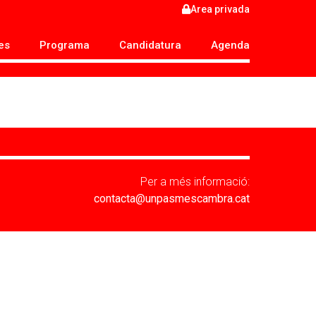
Area privada
es
Programa
Candidatura
Agenda
Per a més informació:
contacta@unpasmescambra.cat