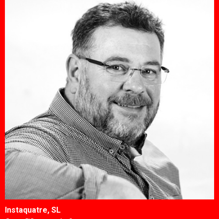
Instaquatre, SL