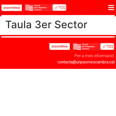
Taula 3er Sector
Per a més informació:
contacta@unpasmescambra.cat