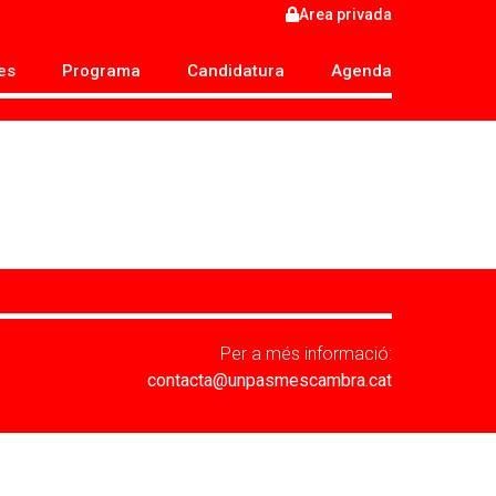
Area privada
es
Programa
Candidatura
Agenda
Per a més informació:
contacta@unpasmescambra.cat