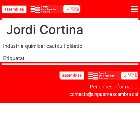
Jordi Cortina
Indústria química; cautxú i plàstic
Etiquetat
Categoria 2
Per a més informació:
contacta@unpasmescambra.cat