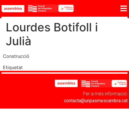
Lourdes Botifoll i
Julià
Construcció
Etiquetat
Categoria 1
Per a més informació:
contacta@unpasmescambra.cat