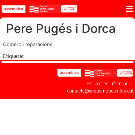
Pere Pugés i Dorca
Comerç i reparacions
Etiquetat
Categoria 5
Per a més informació:
contacta@unpasmescambra.cat