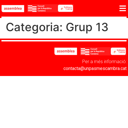
Categoria:
Grup 13
Per a més informació:
contacta@unpasmescambra.cat